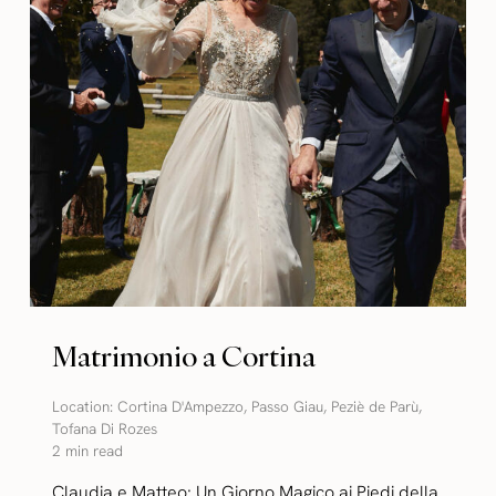
Matrimonio a Cortina
Location:
Cortina D'Ampezzo
,
Passo Giau
,
Peziè de Parù
,
Tofana Di Rozes
2 min read
Claudia e Matteo: Un Giorno Magico ai Piedi della