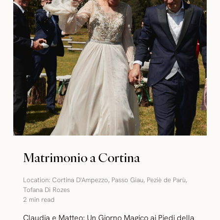
Matrimonio a Cortina
Location:
Cortina D'Ampezzo
,
Passo Giau
,
Peziè de Parù
,
Tofana Di Rozes
2 min read
Claudia e Matteo: Un Giorno Magico ai Piedi della