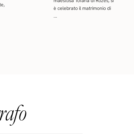
maestosa Tofana di Rozes, si
te,
è celebrato il matrimonio di
...
rafo