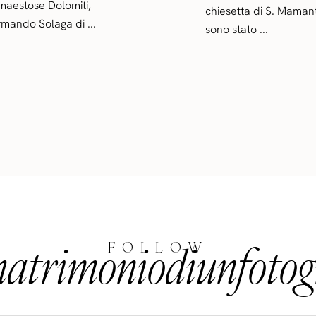
 maestose Dolomiti,
chiesetta di S. Maman
rmando Solaga di ...
sono stato ...
trimoniodiunfotog
FOLLOW