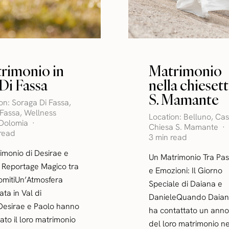
rimonio in
Matrimonio
 Di Fassa
nella chiesett
S. Mamante
ion:
Soraga Di Fassa
,
 Fassa
,
Wellness
Location:
Belluno
,
Cas
 Dolomia
Chiesa S. Mamante
 read
3 min read
rimonio di Desirae e
Un Matrimonio Tra Pas
 Reportage Magico tra
e Emozioni: Il Giorno
omitiUn’Atmosfera
Speciale di Daiana e
ata in Val di
DanieleQuando Daian
Desirae e Paolo hanno
ha contattato un anno
ato il loro matrimonio
del loro matrimonio ne