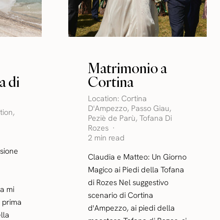
Matrimonio a
a di
Cortina
Location:
Cortina
D'Ampezzo
,
Passo Giau
,
tion
,
Peziè de Parù
,
Tofana Di
Rozes
2 min read
sione
Claudia e Matteo: Un Giorno
Magico ai Piedi della Tofana
di Rozes Nel suggestivo
a mi
scenario di Cortina
 prima
d'Ampezzo, ai piedi della
lla