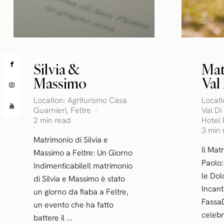
Silvia &
Mat
Massimo
Val
Location:
Agriturismo Casa
Locat
Guarnieri
,
Feltre
Val Di
2 min read
Hotel
3 min
Matrimonio di Silvia e
Il Mat
Massimo a Feltre: Un Giorno
Paolo:
IndimenticabileIl matrimonio
le Dol
di Silvia e Massimo è stato
Incant
un giorno da fiaba a Feltre,
Fassa
un evento che ha fatto
celebr
battere il ...