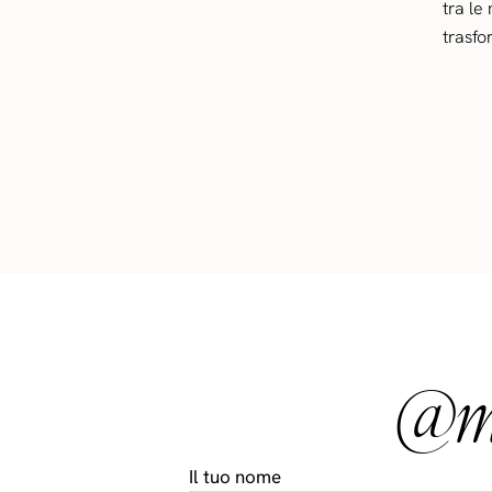
tra le
trasfo
@ma
Il tuo nome