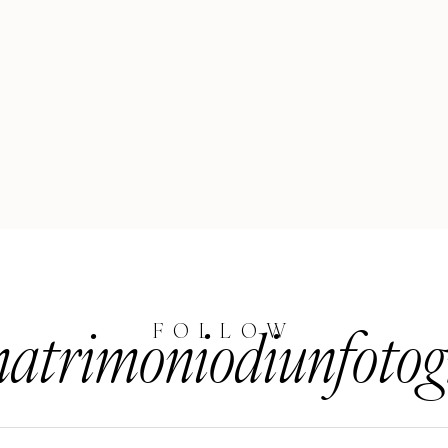
trimoniodiunfotog
FOLLOW