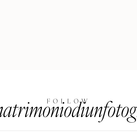
trimoniodiunfotog
FOLLOW