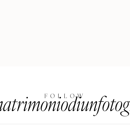
trimoniodiunfotog
FOLLOW