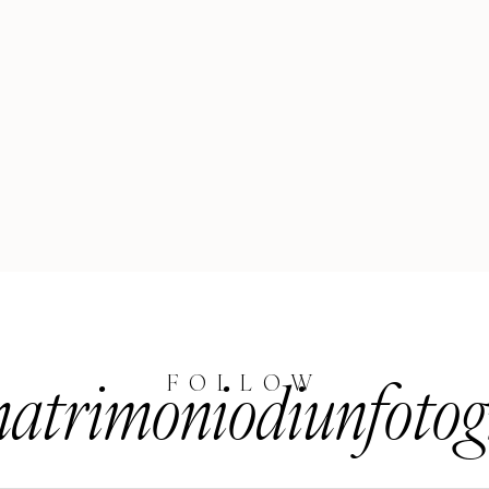
trimoniodiunfotog
FOLLOW