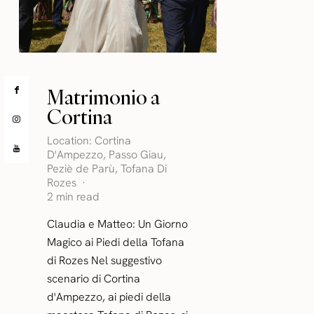
Matrimonio a
Cortina
Location:
Cortina
D'Ampezzo
,
Passo Giau
,
Peziè de Parù
,
Tofana Di
Rozes
2 min read
Claudia e Matteo: Un Giorno
Magico ai Piedi della Tofana
di Rozes Nel suggestivo
scenario di Cortina
d'Ampezzo, ai piedi della