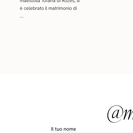
maestosa Tofana di Rozes, si
è celebrato il matrimonio di
...
@ma
Il tuo nome