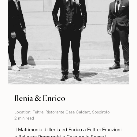
Ilenia & Enrico
Location:
Feltre
,
Ristorante Casa Caldart
,
Sospirolo
2 min read
Il Matrimonio di Ilenia ed Enrico a Feltre: Emozioni
e Bellezza Preparativi a Casa dello Sposo Il