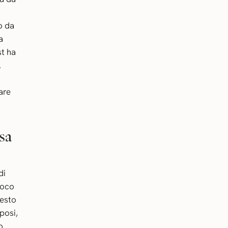
o da
a
t ha
.
iare
sa
di
poco
testo
sposi,
o