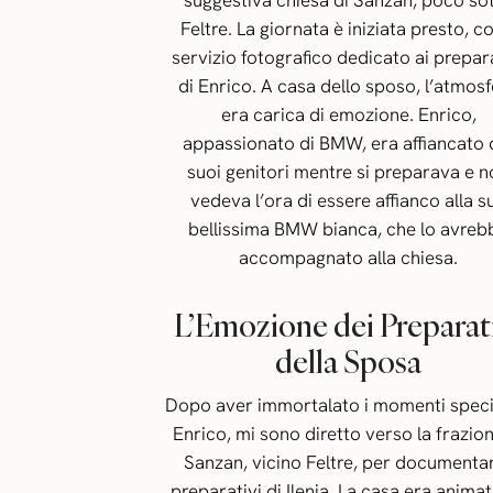
suggestiva chiesa di Sanzan, poco so
Feltre. La giornata è iniziata presto, co
servizio fotografico dedicato ai prepar
di Enrico. A casa dello sposo, l’atmos
era carica di emozione. Enrico,
appassionato di BMW, era affiancato 
suoi genitori mentre si preparava e 
vedeva l’ora di essere affianco alla s
bellissima BMW bianca, che lo avreb
accompagnato alla chiesa.
L’Emozione dei Preparat
della Sposa
Dopo aver immortalato i momenti specia
Enrico, mi sono diretto verso la frazion
Sanzan, vicino Feltre, per documentar
preparativi di Ilenia. La casa era anima