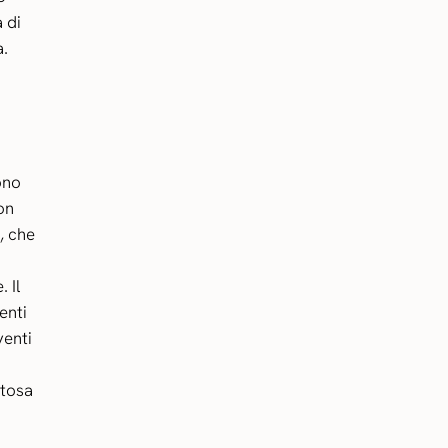
 di
a.
ono
on
, che
 Il
enti
venti
stosa