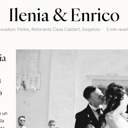
Ilenia & Enrico
Location:
Feltre
,
Ristorante Casa Caldart
,
Sospirolo
2 min read
ia
a
o
o un
la