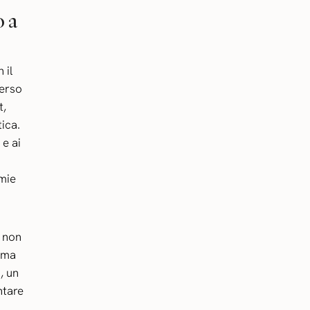
 a
 il
verso
t,
ica.
e ai
 mie
o non
 ma
, un
ntare