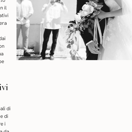
tto
n il
ativi
fera
dai
non
ua
be
ivi
li di
e di
e i
ta da