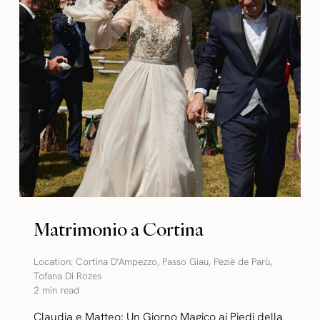
Matrimonio a Cortina
Location:
Cortina D'Ampezzo
,
Passo Giau
,
Peziè de Parù
,
Tofana Di Rozes
2 min read
Claudia e Matteo: Un Giorno Magico ai Piedi della