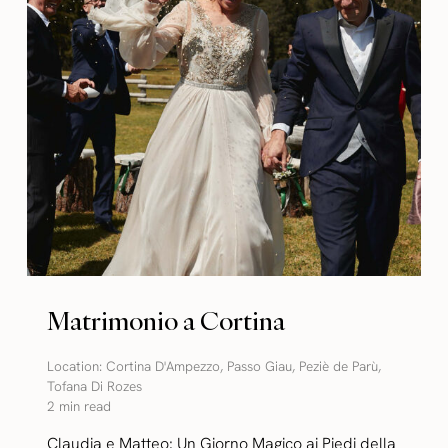
Matrimonio a Cortina
Location:
Cortina D'Ampezzo
,
Passo Giau
,
Peziè de Parù
,
Tofana Di Rozes
2 min read
Claudia e Matteo: Un Giorno Magico ai Piedi della