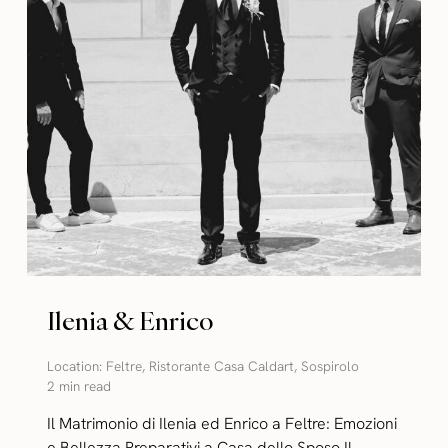
Ilenia & Enrico
Location:
Feltre
,
Ristorante Casa Caldart
,
Sospirolo
2 min read
Il Matrimonio di Ilenia ed Enrico a Feltre: Emozioni
e Bellezza Preparativi a Casa dello Sposo Il