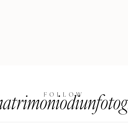
trimoniodiunfotog
FOLLOW