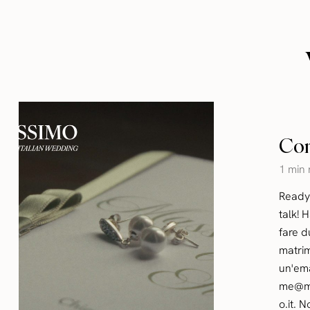
Con
1 min
Ready 
talk! 
fare d
matri
un'ema
me@ma
o.it. 