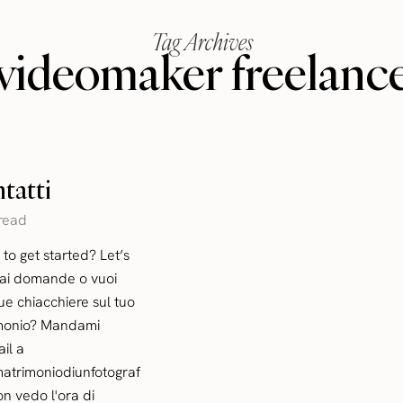
Tag Archives
videomaker freelanc
tatti
 read
to get started? Let’s
Hai domande o vuoi
ue chiacchiere sul tuo
monio? Mandami
il a
trimoniodiunfotograf
Non vedo l'ora di