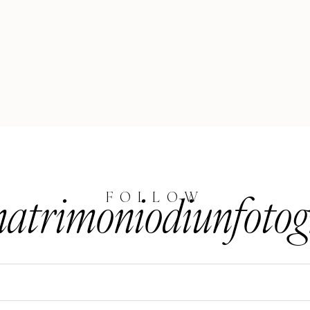
trimoniodiunfotog
FOLLOW