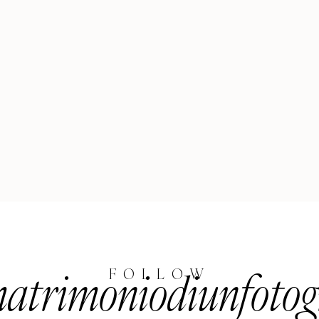
trimoniodiunfotog
FOLLOW