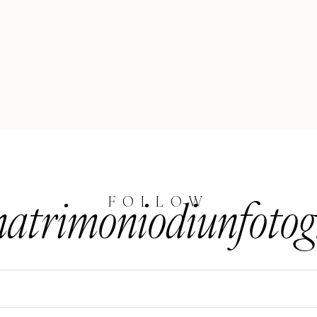
trimoniodiunfotog
FOLLOW