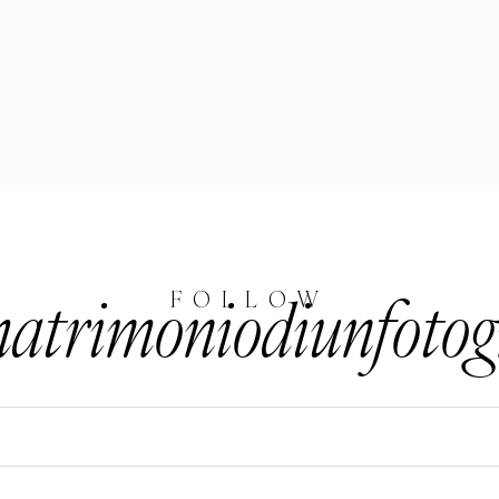
trimoniodiunfotog
FOLLOW