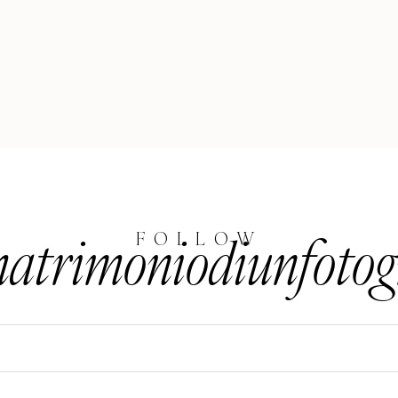
trimoniodiunfotog
FOLLOW