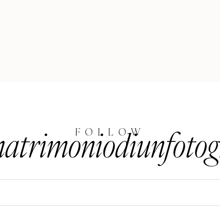
trimoniodiunfotog
FOLLOW