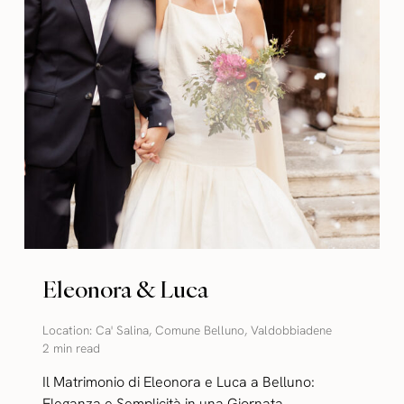
Eleonora & Luca
Location:
Ca' Salina
,
Comune Belluno
,
Valdobbiadene
2 min read
Il Matrimonio di Eleonora e Luca a Belluno:
Eleganza e Semplicità in una Giornata