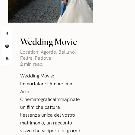
Wedding Movie
Location:
Agordo
,
Belluno
,
Feltre
,
Padova
2 min read
Wedding Movie:
Immortalare l'Amore con
Arte
CinematograficaImmaginate
un film che cattura
l’essenza unica del vostro
matrimonio, un racconto
visivo che vi riporta al giorno