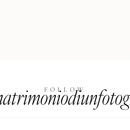
trimoniodiunfotog
FOLLOW