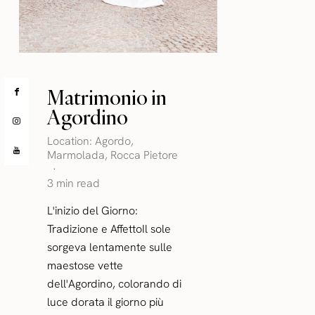
Matrimonio in
Agordino
Location:
Agordo
,
Marmolada
,
Rocca Pietore
3 min read
L'inizio del Giorno:
Tradizione e AffettoIl sole
sorgeva lentamente sulle
maestose vette
dell'Agordino, colorando di
luce dorata il giorno più