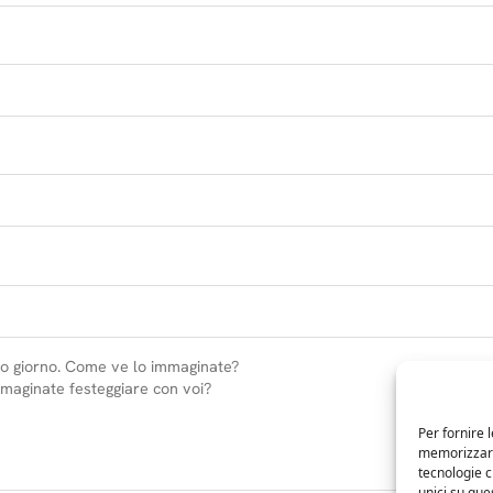
Per fornire 
memorizzare 
tecnologie 
unici su que