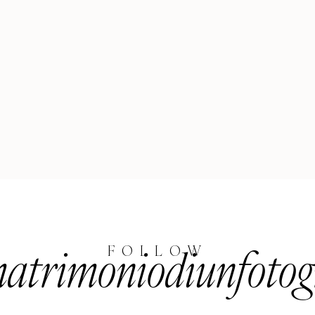
trimoniodiunfotog
FOLLOW