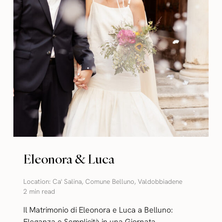
Eleonora & Luca
Location:
Ca' Salina
,
Comune Belluno
,
Valdobbiadene
2 min read
Il Matrimonio di Eleonora e Luca a Belluno:
Eleganza e Semplicità in una Giornata