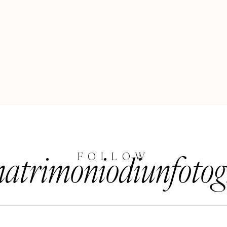
trimoniodiunfotog
FOLLOW