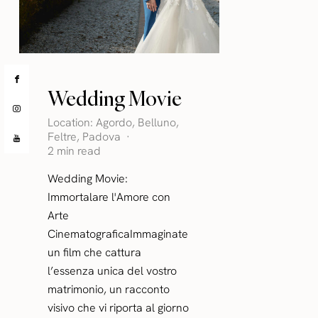
Wedding Movie
Location:
Agordo
,
Belluno
,
Feltre
,
Padova
2 min read
Wedding Movie:
Immortalare l'Amore con
Arte
CinematograficaImmaginate
un film che cattura
l’essenza unica del vostro
matrimonio, un racconto
visivo che vi riporta al giorno