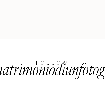
trimoniodiunfotog
FOLLOW