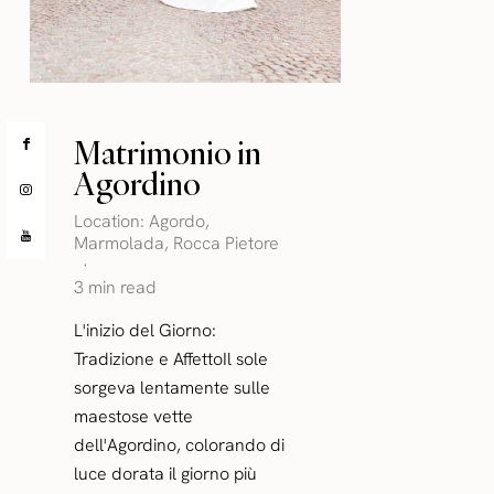
Matrimonio in
Agordino
Location:
Agordo
,
Marmolada
,
Rocca Pietore
3 min read
L'inizio del Giorno:
Tradizione e AffettoIl sole
sorgeva lentamente sulle
maestose vette
dell'Agordino, colorando di
luce dorata il giorno più