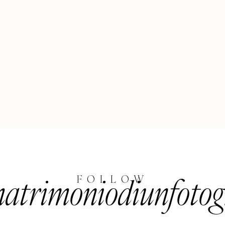
trimoniodiunfotog
FOLLOW