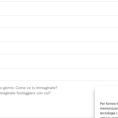
Per fornire 
memorizzare 
tecnologie 
unici su que